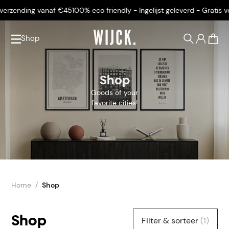
ending vanaf €45
100% eco friendly - Ingelijst geleverd - Gratis verze
Shop
0
Shop
Goods of your
favorite cities!
Home
Shop
Shop
Filter & sorteer
(1)