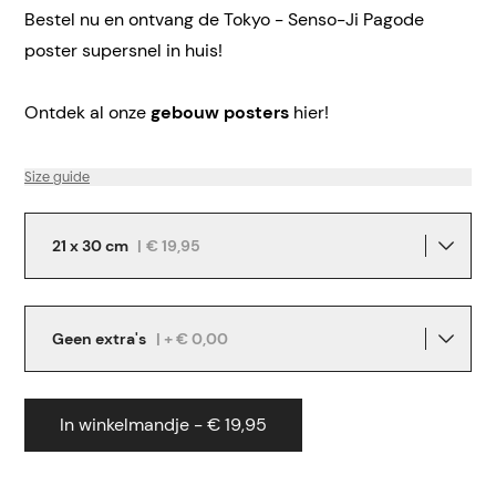
Bestel nu en ontvang de Tokyo - Senso-Ji Pagode
poster supersnel in huis!
Ontdek al onze
gebouw posters
hier!
Size guide
21 x 30 cm
|
€ 19,95
Geen extra's
| + € 0,00
In winkelmandje - € 19,95