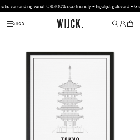
atis verzending vanaf €45
100% eco friendly - Ingelijst geleverd - Gra
Shop
0