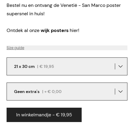
Bestel nu en ontvang de Venetië - San Marco poster
supersnel in huis!
Ontdek al onze
wijk posters
hier!
Size guide
21 x 30 cm
|
€ 19,95
Geen extra's
| + € 0,00
In winkelmandje - € 19,95