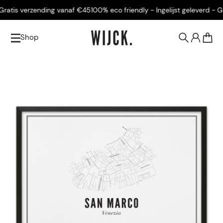
atis verzending vanaf €45
100% eco friendly - Ingelijst geleverd - Gra
Shop
0