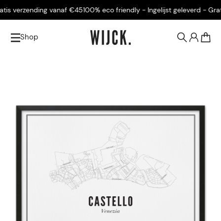
is verzending vanaf €45
100% eco friendly - Ingelijst geleverd - Grati
Shop
0