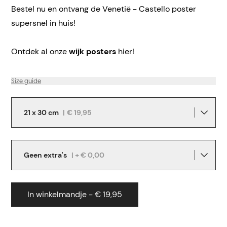
Bestel nu en ontvang de Venetië - Castello poster
supersnel in huis!
Ontdek al onze
wijk posters
hier!
Size guide
21 x 30 cm
|
€ 19,95
Geen extra's
| + € 0,00
In winkelmandje - € 19,95