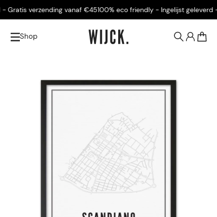
- Gratis verzending vanaf €45
100% eco friendly - Ingelijst geleverd -
Shop
0