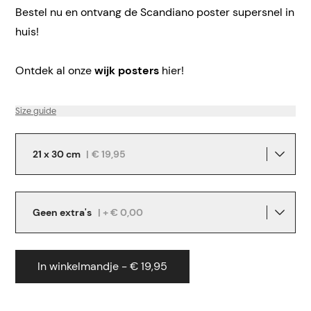
Bestel nu en ontvang de Scandiano poster supersnel in
huis!
Ontdek al onze
wijk posters
hier!
Size guide
21 x 30 cm
|
€ 19,95
Geen extra's
| + € 0,00
In winkelmandje - € 19,95