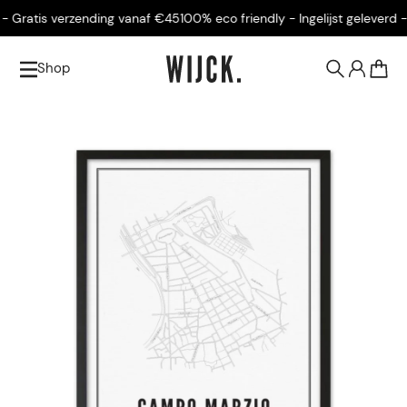
 Gratis verzending vanaf €45
100% eco friendly - Ingelijst geleverd - 
Shop
0