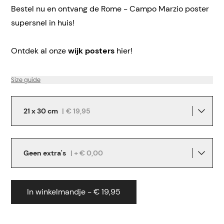
Bestel nu en ontvang de Rome - Campo Marzio poster
supersnel in huis!
Ontdek al onze
wijk posters
hier!
Size guide
21 x 30 cm
|
€ 19,95
Geen extra's
| + € 0,00
In winkelmandje - € 19,95