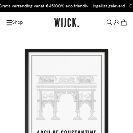
ratis verzending vanaf €45
100% eco friendly - Ingelijst geleverd - Gr
Shop
0