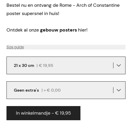
Bestel nu en ontvang de Rome - Arch of Constantine
poster supersnel in huis!
Ontdek al onze
gebouw posters
hier!
Size guide
21 x 30 cm
|
€ 19,95
Geen extra's
| + € 0,00
In winkelmandje - € 19,95