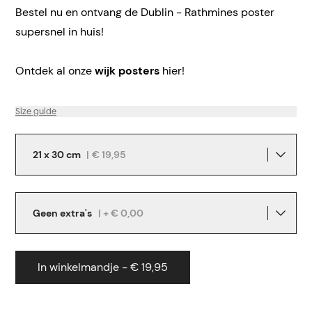
Bestel nu en ontvang de Dublin - Rathmines poster
supersnel in huis!
Ontdek al onze
wijk posters
hier!
Size guide
21 x 30 cm
|
€ 19,95
Geen extra's
| + € 0,00
In winkelmandje - € 19,95