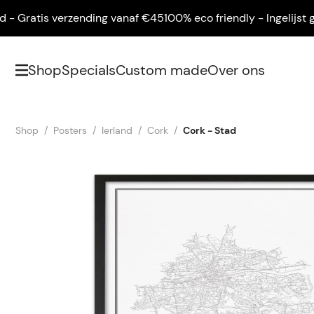
Gratis verzending vanaf €45
100% eco friendly - Ingelijst gele
Shop
Specials
Custom made
Over ons
Shop
Posters
Ierland
Cork
Cork - Stad