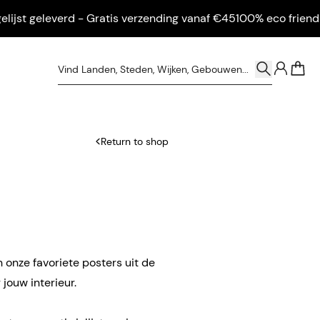
st geleverd - Gratis verzending vanaf €45
100% eco friendly - I
0
Return to shop
n onze favoriete posters uit de
jouw interieur.