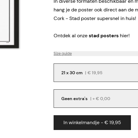
In diverse formaten beschikbaar en me
hang je de poster ook direct aan de 
Cork - Stad poster supersnel in huis!
Ontdek al onze
stad posters
hier!
Size guide
21 x 30 cm
|
€ 19,95
Geen extra's
| + € 0,00
In winkelmandje - € 19,95