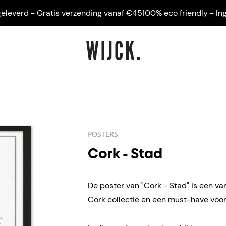
verd - Gratis verzending vanaf €45
100% eco friendly - Ingelij
POSTERS
Cork - Stad
De poster van "Cork - Stad" is een va
Cork collectie en een must-have voor 