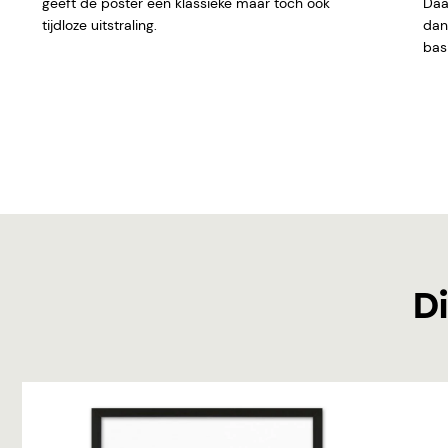
geeft de poster een klassieke maar toch ook
Daar
tijdloze uitstraling.
dan 
basi
Di