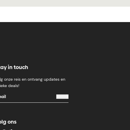
tay in touch
lg onze reis en ontvang updates en
ieke deals!
olg ons