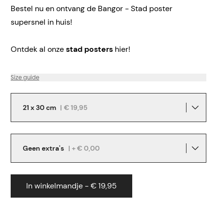
Bestel nu en ontvang de Bangor - Stad poster
supersnel in huis!
Ontdek al onze
stad posters
hier!
Size guide
21 x 30 cm
|
€ 19,95
Geen extra's
| + € 0,00
In winkelmandje - € 19,95