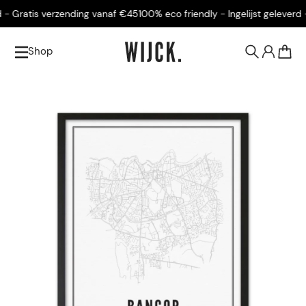
- Gratis verzending vanaf €45
100% eco friendly - Ingelijst geleverd - 
Shop
0