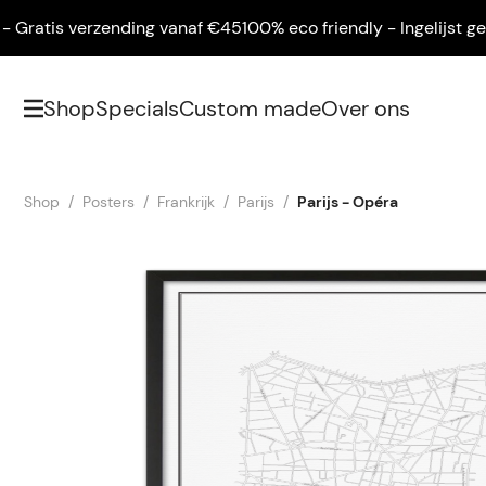
ratis verzending vanaf €45
100% eco friendly - Ingelijst geleve
Shop
Specials
Custom made
Over ons
Shop
Posters
Frankrijk
Parijs
Parijs - Opéra