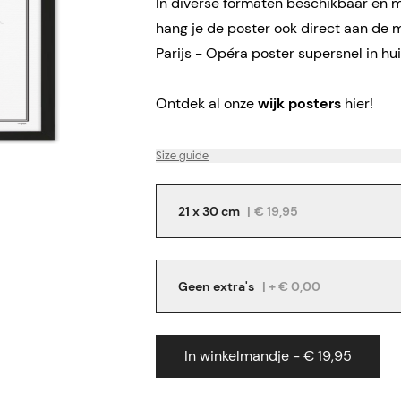
In diverse formaten beschikbaar en me
hang je de poster ook direct aan de 
Parijs - Opéra poster supersnel in hu
Ontdek al onze
wijk posters
hier!
Size guide
21 x 30 cm
|
€ 19,95
Geen extra's
| + € 0,00
In winkelmandje - € 19,95