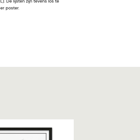
. De lijsten zijn tevens los te
 zonder poster.