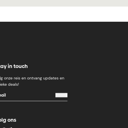
tay in touch
lg onze reis en ontvang updates en
ieke deals!
olg ons