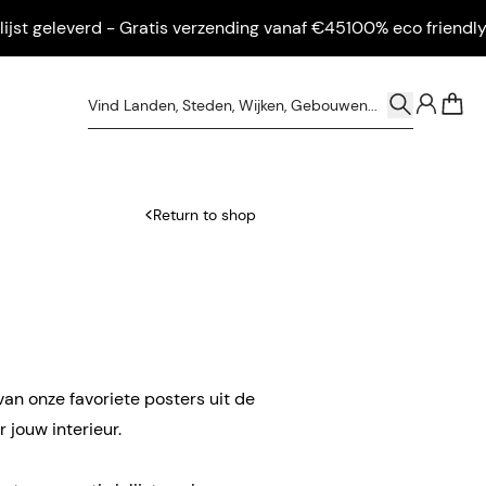
 geleverd - Gratis verzending vanaf €45
100% eco friendly - Ing
0
Return to shop
van onze favoriete posters uit de
 jouw interieur.