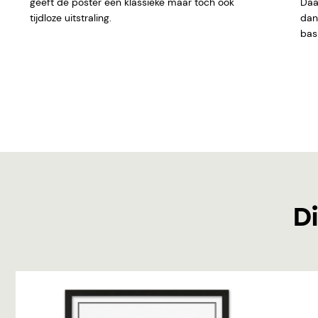
geeft de poster een klassieke maar toch ook
Daar
tijdloze uitstraling.
dan 
basi
Di