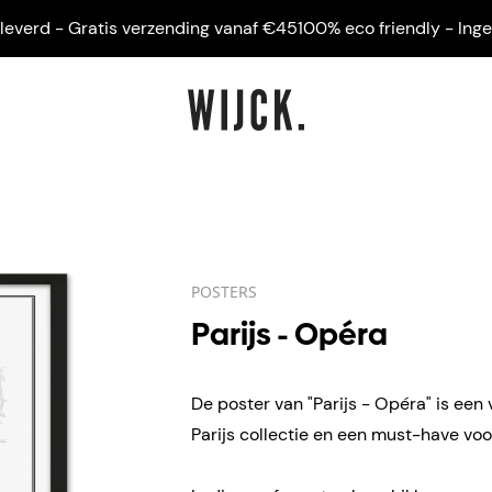
rd - Gratis verzending vanaf €45
100% eco friendly - Ingelijst
POSTERS
Parijs - Opéra
De poster van "Parijs - Opéra" is een 
Parijs collectie en een must-have voor