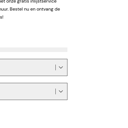
t onze gratis inlijstservice
muur. Bestel nu en ontvang de
is!