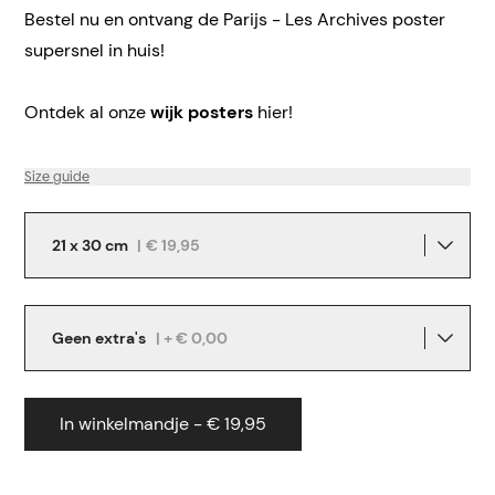
Bestel nu en ontvang de Parijs - Les Archives poster
supersnel in huis!
Ontdek al onze
wijk posters
hier!
Size guide
21 x 30 cm
|
€ 19,95
Geen extra's
| + € 0,00
In winkelmandje - € 19,95