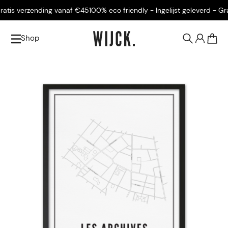
tis verzending vanaf €45
100% eco friendly - Ingelijst geleverd - Grat
Shop
0