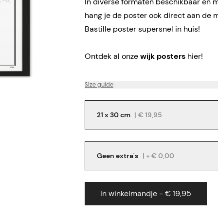
In diverse formaten beschikbaar en me
hang je de poster ook direct aan de 
Bastille poster supersnel in huis!
Ontdek al onze
wijk posters
hier!
Size guide
21 x 30 cm
|
€ 19,95
Geen extra's
| + € 0,00
In winkelmandje - € 19,95