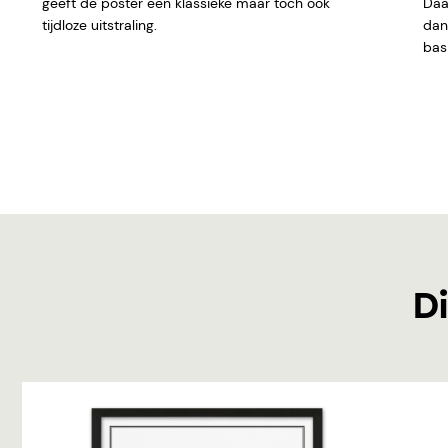
geeft de poster een klassieke maar toch ook
Daar
tijdloze uitstraling.
dan 
basi
Di