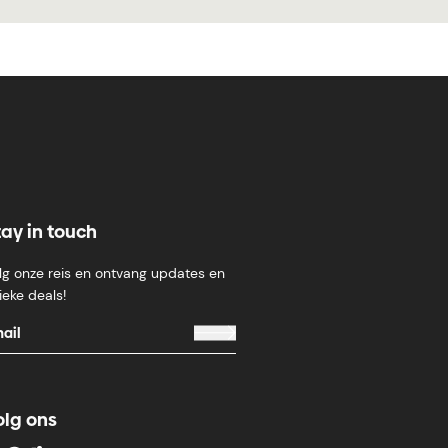
tay in touch
lg onze reis en ontvang updates en
ieke deals!
olg ons