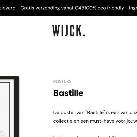
erd - Gratis verzending vanaf €45
100% eco friendly - Ingelijst
POSTERS
Bastille
De poster van "Bastille" is een van onz
collectie en een must-have voor jouw 