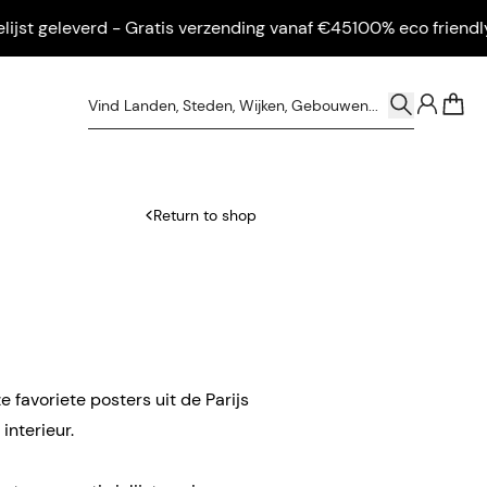
 geleverd - Gratis verzending vanaf €45
100% eco friendly - In
0
Return to shop
e favoriete posters uit de Parijs
interieur.