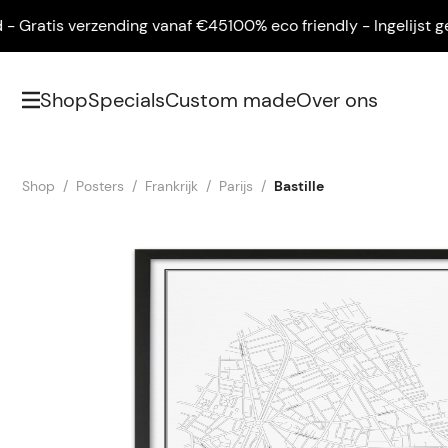
ratis verzending vanaf €45
100% eco friendly - Ingelijst gelev
Shop
Specials
Custom made
Over ons
Shop
Posters
Frankrijk
Parijs
Bastille