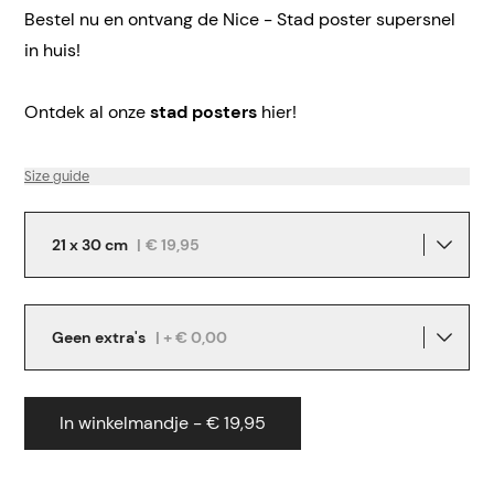
Bestel nu en ontvang de Nice - Stad poster supersnel
in huis!
Ontdek al onze
stad posters
hier!
Size guide
21 x 30 cm
|
€ 19,95
Geen extra's
| + € 0,00
In winkelmandje - € 19,95