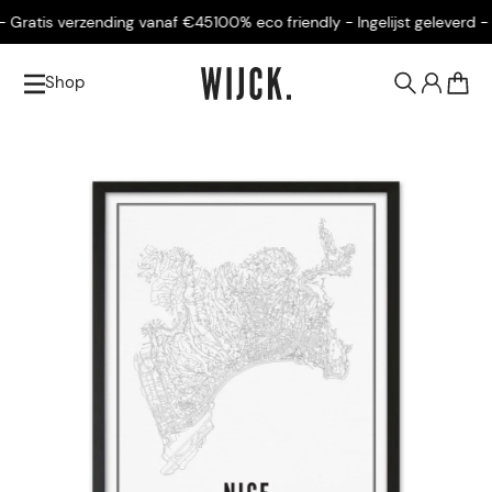
 Gratis verzending vanaf €45
100% eco friendly - Ingelijst geleverd - G
Shop
0