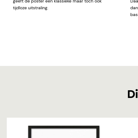
geeft de poster een klassieke maar toch ook
Daar
tijdloze uitstraling.
dan 
basi
Di