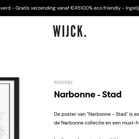
 - Gratis verzending vanaf €45
100% eco friendly - Ingelijst g
POSTERS
Narbonne - Stad
De poster van "Narbonne - Stad" is ee
de Narbonne collectie en een must-ha