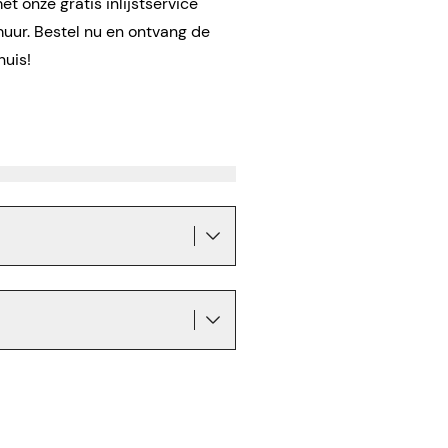
t onze gratis inlijstservice
muur. Bestel nu en ontvang de
huis!