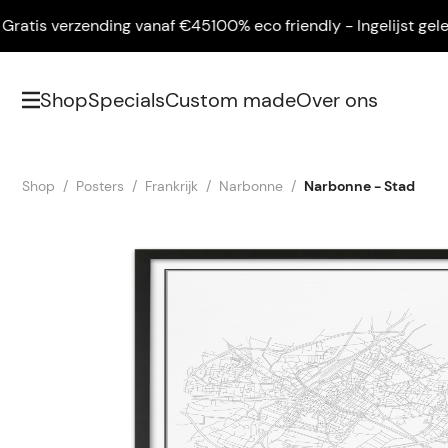
tis verzending vanaf €45
100% eco friendly - Ingelijst geleverd
Shop
Specials
Custom made
Over ons
Shop
Posters
Frankrijk
Narbonne
Narbonne - Stad