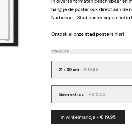
In diverse formaten beschikbaar en me
hang je de poster ook direct aan de 
Narbonne - Stad poster supersnel in 
Ontdek al onze
stad posters
hier!
Size guide
21 x 30 cm
|
€ 19,95
Geen extra's
| + € 0,00
In winkelmandje - € 19,95