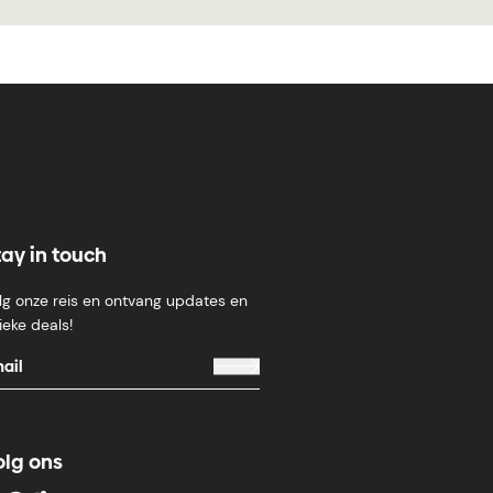
tay in touch
lg onze reis en ontvang updates en
ieke deals!
olg ons