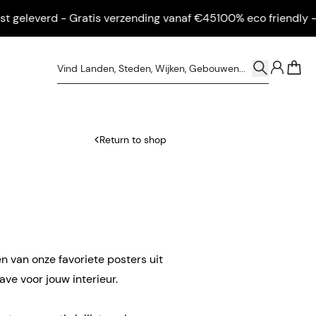
eleverd - Gratis verzending vanaf €45
100% eco friendly - Inge
0
Return to shop
n van onze favoriete posters uit
ve voor jouw interieur.