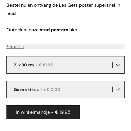
Bestel nu en ontvang de Les Gets poster supersnel in
huis!
Ontdek al onze
stad posters
hier!
Size guide
21 x 30 cm
|
€ 19,95
Geen extra's
| + € 0,00
In winkelmandje - € 19,95