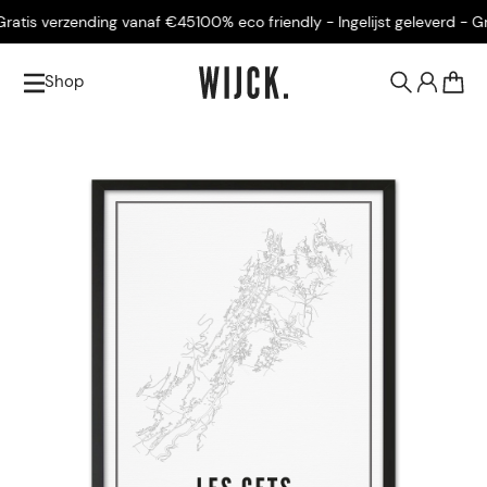
atis verzending vanaf €45
100% eco friendly - Ingelijst geleverd - Gra
Shop
0