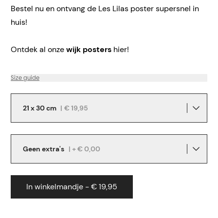
Bestel nu en ontvang de Les Lilas poster supersnel in
huis!
Ontdek al onze
wijk posters
hier!
Size guide
21 x 30 cm
|
€ 19,95
Geen extra's
| + € 0,00
In winkelmandje - € 19,95