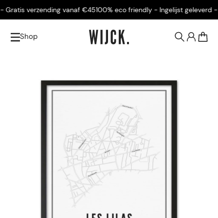
 Gratis verzending vanaf €45
100% eco friendly - Ingelijst geleverd - 
Shop
0