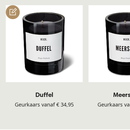
customize
Duffel
Meer
Geurkaars vanaf € 34,95
Geurkaars va