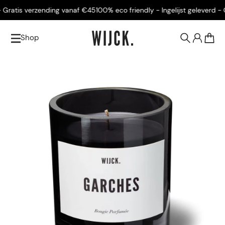
ratis verzending vanaf €45
100% eco friendly - Ingelijst geleverd - Gra
Shop
0