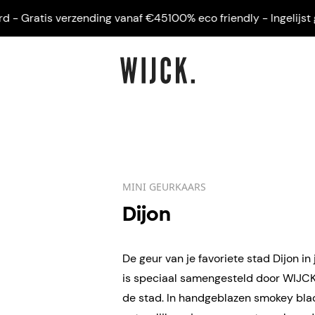
 Gratis verzending vanaf €45
100% eco friendly - Ingelijst gele
MINI GEURKAARS
Dijon
De geur van je favoriete stad Dijon in
is speciaal samengesteld door WIJCK.
de stad. In handgeblazen smokey bla