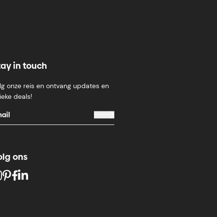
tay in touch
lg onze reis en ontvang updates en
ieke deals!
olg ons