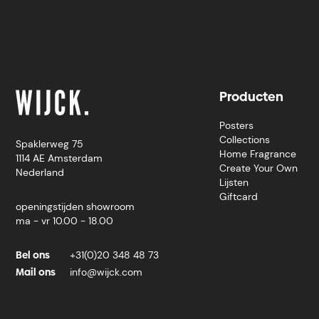
Producten
Posters
Collections
Spaklerweg 75
Home Fragrance
1114 AE Amsterdam
Create Your Own
Nederland
Lijsten
Giftcard
openingstijden showroom
ma - vr 10.00 - 18.00
Bel ons
+31(0)20 348 48 73
Mail ons
info@wijck.com