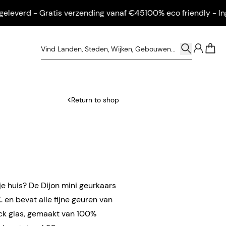
verd - Gratis verzending vanaf €45
100% eco friendly - Ingelij
0
Return to shop
 je huis? De Dijon mini geurkaars
 en bevat alle fijne geuren van
ck glas, gemaakt van 100%