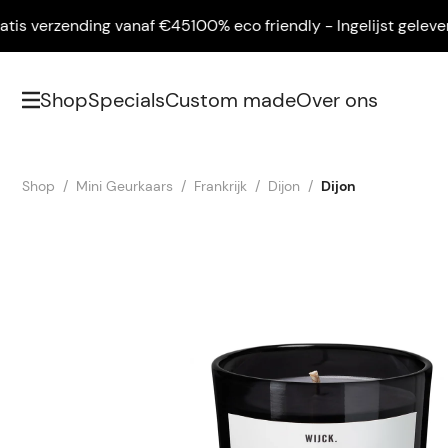
 verzending vanaf €45
100% eco friendly - Ingelijst geleverd -
Shop
Specials
Custom made
Over ons
Shop
Mini Geurkaars
Frankrijk
Dijon
Dijon