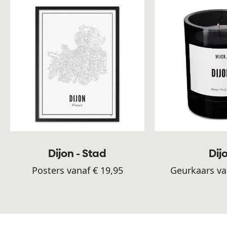
Dijon - Stad
Dij
Posters vanaf € 19,95
Geurkaars va