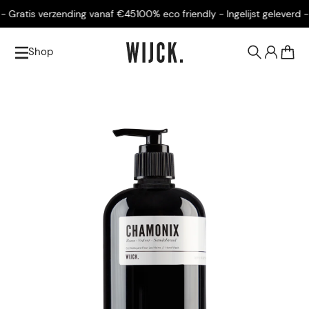
Gratis verzending vanaf €45
100% eco friendly - Ingelijst geleverd - G
Shop
0