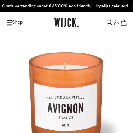
ratis verzending vanaf €45
100% eco friendly - Ingelijst geleverd - Gr
Shop
0