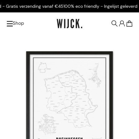
- Gratis verzending vanaf €45
100% eco friendly - Ingelijst geleverd -
Shop
0