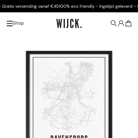
Gratis verzending vanaf €45
100% eco friendly - Ingelijst geleverd - G
Shop
0