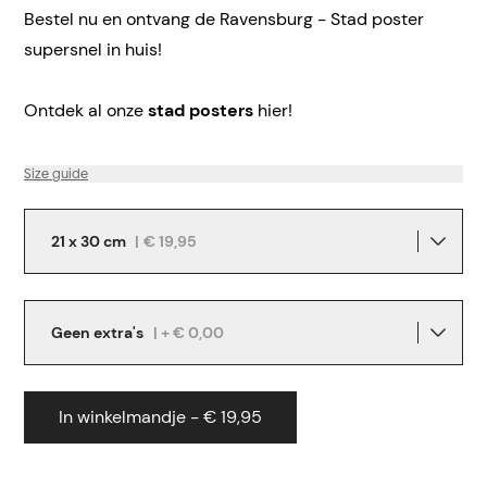
Bestel nu en ontvang de Ravensburg - Stad poster
supersnel in huis!
Ontdek al onze
stad posters
hier!
Size guide
21 x 30 cm
|
€ 19,95
Geen extra's
| + € 0,00
In winkelmandje - € 19,95