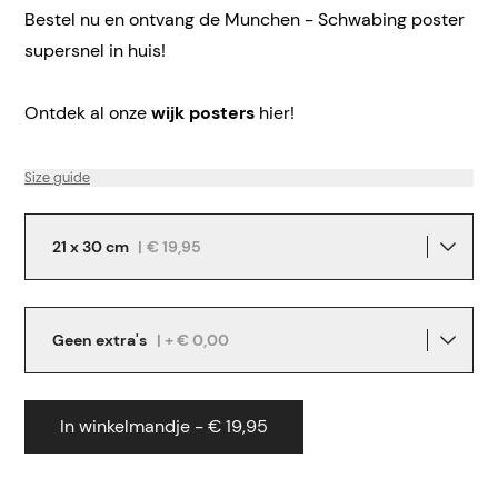
Bestel nu en ontvang de Munchen - Schwabing poster
supersnel in huis!
Ontdek al onze
wijk posters
hier!
Size guide
21 x 30 cm
|
€ 19,95
Geen extra's
| + € 0,00
In winkelmandje - € 19,95