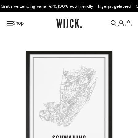
ratis verzending vanaf €45
100% eco friendly - Ingelijst geleverd - Gr
Shop
0