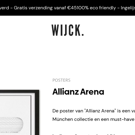
 - Gratis verzending vanaf €45
100% eco friendly - Ingelijst ge
POSTERS
Allianz Arena
De poster van "Allianz Arena" is een v
München collectie en een must-have v