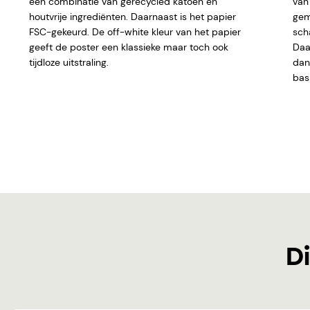
een combinatie van gerecycled katoen en
van 
houtvrije ingrediënten. Daarnaast is het papier
gem
FSC-gekeurd. De off-white kleur van het papier
sch
geeft de poster een klassieke maar toch ook
Daar
tijdloze uitstraling.
dan 
basi
Di