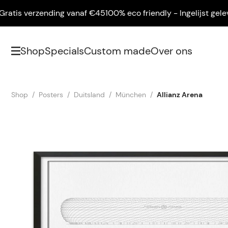
is verzending vanaf €45
100% eco friendly - Ingelijst geleverd
Shop
Specials
Custom made
Over ons
Shop
Posters
Duitsland
München
Allianz Arena