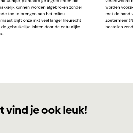
natuurlijke, plantaardige ingrediënten die
verantwoord b
akkelijk kunnen worden afgebroken zonder
worden voorzi
ade toe te brengen aan het milieu.
met de hand ve
naast blijft onze inkt veel langer kleurecht
Zoetermeer (NL)
de gebruikelijke inkten door de natuurlijke
bestellen
s.
t vind je ook leuk!