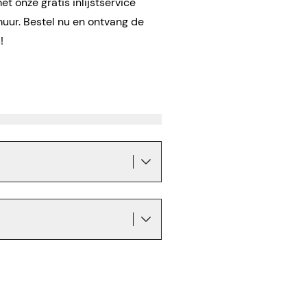
t onze gratis inlijstservice
muur. Bestel nu en ontvang de
s!
!