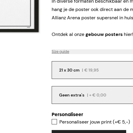
In diverse formaten beschikbaar en me
hang je de poster ook direct aan de 
Allianz Arena poster supersnel in hui
Ontdek al onze
gebouw posters
hier
Size guide
21 x 30 cm
|
€ 19,95
Geen extra's
| + € 0,00
Personaliseer
Personaliseer jouw print (+€ 5,-)