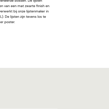
eheerde bossen. De lijsten
en van een mat zwarte finish en
rwerkt bij onze lijstenmaker in
. De lijsten zijn tevens los te
 zonder poster.