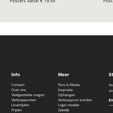
Posters vanaf € 19,95
Post
Info
Meer
S
Contact
Pers & Media
Vo
Over ons
Inspiratie
un
Veelgestelde vragen
Ophangen
Verkooppunten
Verkooppunt worden
Levertijden
Login reseller
Prijzen
Zakelijk