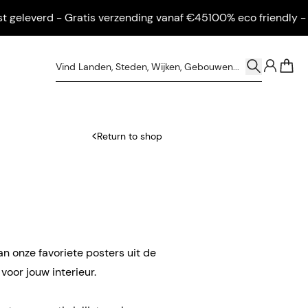
leverd - Gratis verzending vanaf €45
100% eco friendly - Ingel
0
Return to shop
an onze favoriete posters uit de
oor jouw interieur.