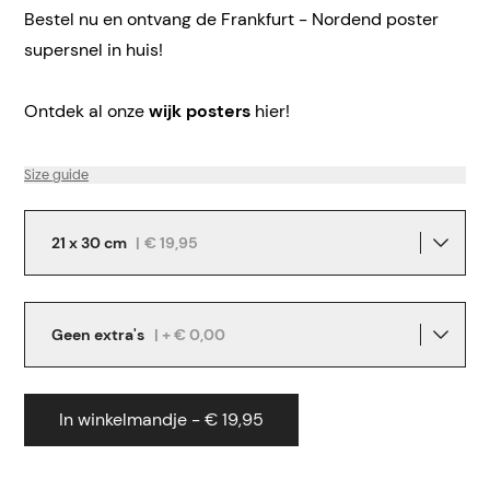
Bestel nu en ontvang de Frankfurt - Nordend poster
supersnel in huis!
Ontdek al onze
wijk posters
hier!
Size guide
21 x 30 cm
|
€ 19,95
Geen extra's
| + € 0,00
In winkelmandje - € 19,95