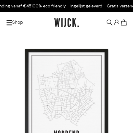
ding vanaf €45
100% eco friendly - Ingelijst geleverd - Gratis verzendi
Shop
0