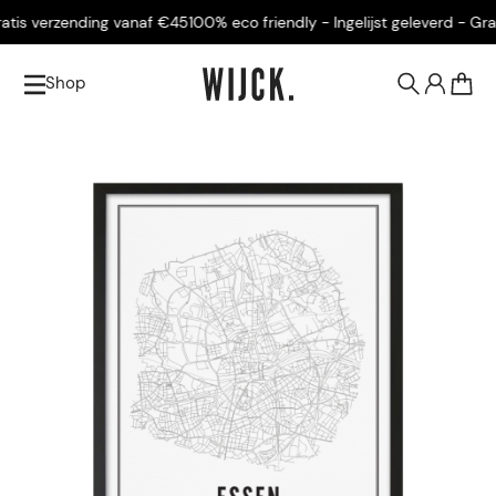
tis verzending vanaf €45
100% eco friendly - Ingelijst geleverd - Grati
Shop
0