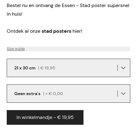
Bestel nu en ontvang de Essen - Stad poster supersnel
in huis!
Ontdek al onze
stad posters
hier!
Size guide
21 x 30 cm
|
€ 19,95
Geen extra's
| + € 0,00
In winkelmandje - € 19,95