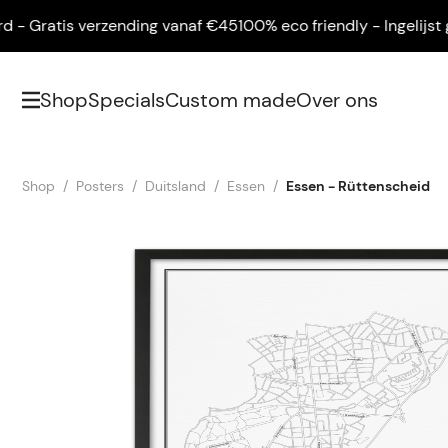
Gratis verzending vanaf €45
100% eco friendly - Ingelijst gele
Shop
Specials
Custom made
Over ons
Shop
Posters
Duitsland
Essen
Essen - Rüttenscheid