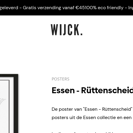
verd - Gratis verzending vanaf €45
100% eco friendly - Ingelij
POSTERS
Essen - Rüttenschei
De poster van "Essen - Rüttenscheid" 
posters uit de Essen collectie en een