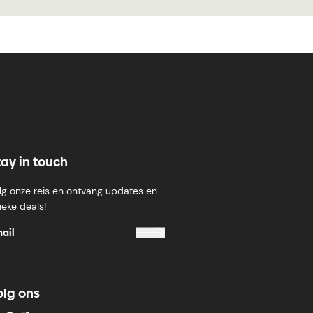
tay in touch
lg onze reis en ontvang updates en
ieke deals!
olg ons