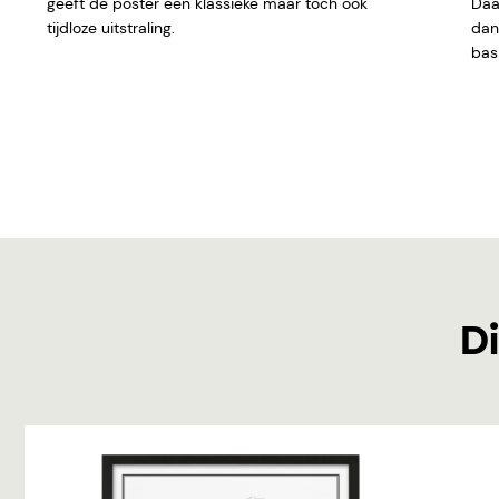
geeft de poster een klassieke maar toch ook
Daar
tijdloze uitstraling.
dan 
basi
Di