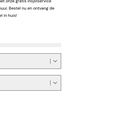
t onze gratis inlijstservice
muur. Bestel nu en ontvang de
l in huis!