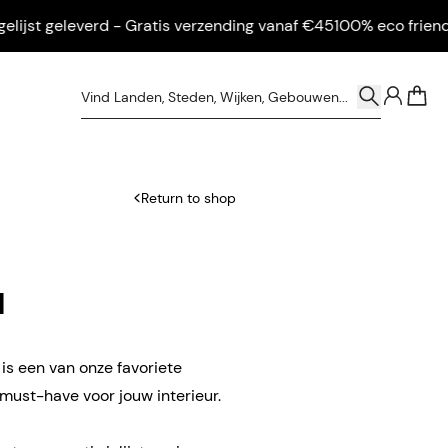
st geleverd - Gratis verzending vanaf €45
100% eco friendly - I
0
Return to shop
d
is een van onze favoriete
 must-have voor jouw interieur.