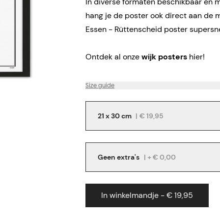
In diverse formaten beschikbaar en me
hang je de poster ook direct aan de 
Essen - Rüttenscheid poster supersne
Ontdek al onze
wijk posters
hier!
Size guide
21 x 30 cm
|
€ 19,95
Geen extra's
| + € 0,00
In winkelmandje - € 19,95