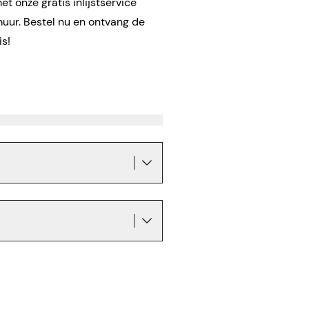
t onze gratis inlijstservice
muur. Bestel nu en ontvang de
is!