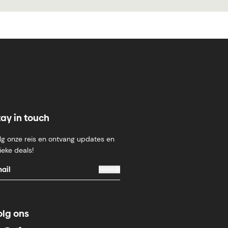
tay in touch
lg onze reis en ontvang updates en
ieke deals!
olg ons