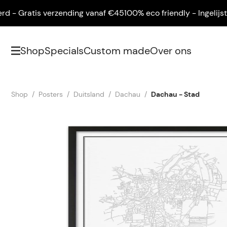
- Gratis verzending vanaf €45
100% eco friendly - Ingelijst gel
Shop
Specials
Custom made
Over ons
Shop
Posters
Duitsland
Dachau
Dachau - Stad