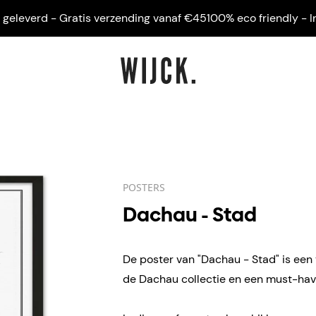
everd - Gratis verzending vanaf €45
100% eco friendly - Ingeli
POSTERS
Dachau - Stad
De poster van "Dachau - Stad" is een 
de Dachau collectie en een must-have