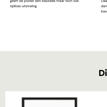
geeft de poster een klassieke maar toch ook
Daar
tijdloze uitstraling.
dan 
basi
Di