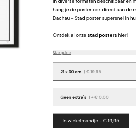
In diverse formaten beschikbaar en me
hang je de poster ook direct aan de 
Dachau - Stad poster supersnel in hu
Ontdek al onze
stad posters
hier!
Size guide
21 x 30 cm
|
€ 19,95
Geen extra's
| + € 0,00
In winkelmandje - € 19,95