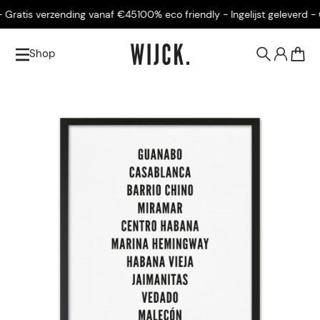
Gratis verzending vanaf €45
100% eco friendly - Ingelijst geleverd - G
Shop
0