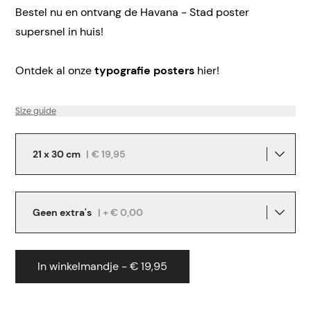
Bestel nu en ontvang de Havana - Stad poster
supersnel in huis!
Ontdek al onze
typografie posters
hier!
Size guide
21 x 30 cm
|
€ 19,95
Geen extra's
| + € 0,00
In winkelmandje - € 19,95