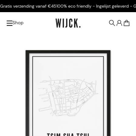
ratis verzending vanaf €45
100% eco friendly - Ingelijst geleverd - Gr
Shop
0