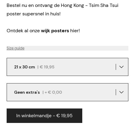
Bestel nu en ontvang de Hong Kong - Tsim Sha Tsui
poster supersnel in huis!
Ontdek al onze
wijk posters
hier!
Size guide
21 x 30 cm
|
€ 19,95
Geen extra's
| + € 0,00
In winkelmandje - € 19,95