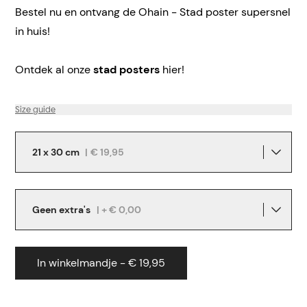
Bestel nu en ontvang de Ohain - Stad poster supersnel
in huis!
Ontdek al onze
stad posters
hier!
Size guide
21 x 30 cm
|
€ 19,95
Geen extra's
| + € 0,00
In winkelmandje - € 19,95