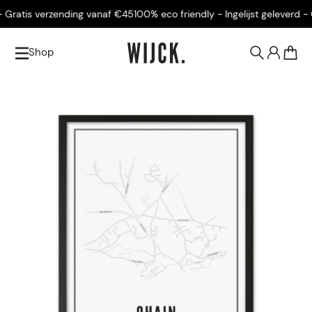
Gratis verzending vanaf €45
100% eco friendly - Ingelijst geleverd - G
Shop
0