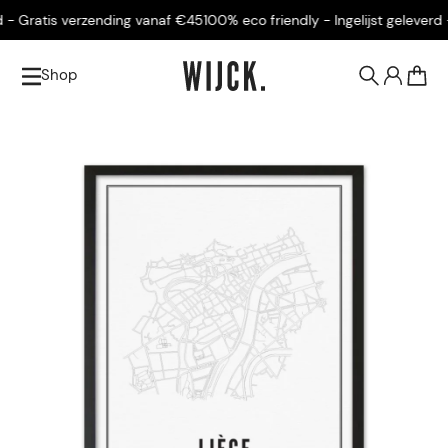
- Gratis verzending vanaf €45
100% eco friendly - Ingelijst geleverd -
Shop
0