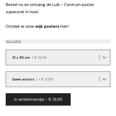
Bestel nu en ontvang de Luik - Centrum poster
supersnel in huis!
Ontdek al onze
wijk posters
hier!
Size guide
21 x 30 cm
|
€ 19,95
Geen extra's
| + € 0,00
In winkelmandje - € 19,95