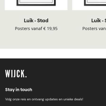
Luik - Stad
Luik -
Posters vanaf € 19,95
Posters van
Stay in touch
Volg onze reis en ontvang updates en unieke deals!