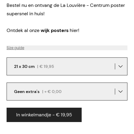
Bestel nu en ontvang de La Louvière - Centrum poster
supersnel in huis!
Ontdek al onze
wijk posters
hier!
Size guide
21 x 30 cm
|
€ 19,95
Geen extra's
| + € 0,00
In winkelmandje - € 19,95