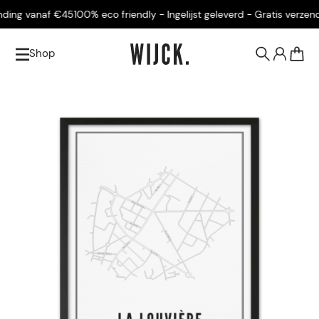
ing vanaf €45
100% eco friendly - Ingelijst geleverd - Gratis verzendi
Shop
0