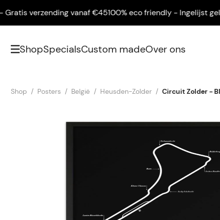
atis verzending vanaf €45
100% eco friendly - Ingelijst geleve
Shop
Specials
Custom made
Over ons
Shop
Posters
België
Heusden-Zolder
Circuit Zolder - B