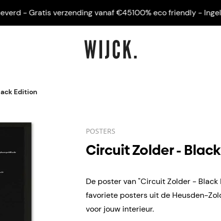
rd - Gratis verzending vanaf €45
100% eco friendly - Ingelijst 
lack Edition
POSTERS
Circuit Zolder - Black
De poster van "Circuit Zolder - Black 
favoriete posters uit de Heusden-Zol
voor jouw interieur.