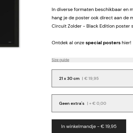
In diverse formaten beschikbaar en me
hang je de poster ook direct aan de 
Circuit Zolder - Black Edition poster 
Ontdek al onze
special posters
hier!
Size guide
21 x 30 cm
|
€ 19,95
Geen extra's
| + € 0,00
In winkelmandje - € 19,95