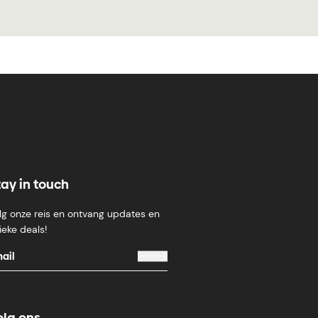
tay in touch
lg onze reis en ontvang updates en
ieke deals!
olg ons