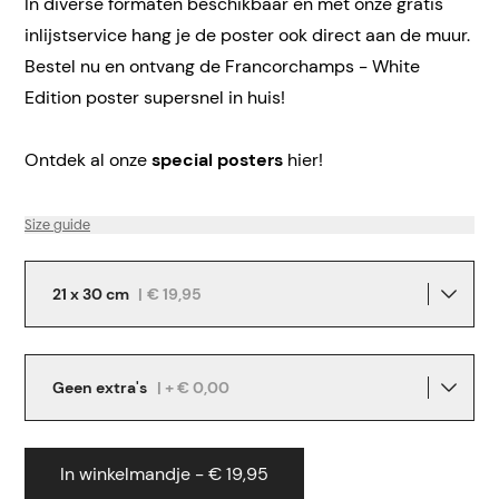
In diverse formaten beschikbaar en met onze gratis
inlijstservice hang je de poster ook direct aan de muur.
Bestel nu en ontvang de Francorchamps - White
Edition poster supersnel in huis!
Ontdek al onze
special posters
hier!
Size guide
21 x 30 cm
|
€ 19,95
Geen extra's
| + € 0,00
In winkelmandje - € 19,95