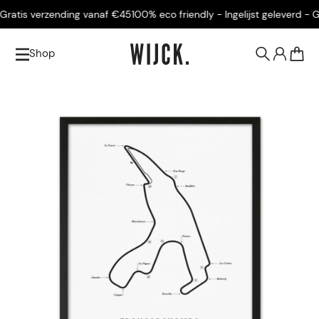
ratis verzending vanaf €45
100% eco friendly - Ingelijst geleverd - Gr
Shop
0