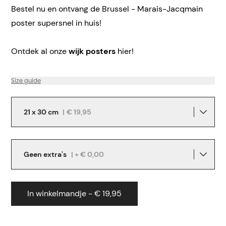
Bestel nu en ontvang de Brussel - Marais-Jacqmain
poster supersnel in huis!
Ontdek al onze
wijk posters
hier!
Size guide
21 x 30 cm
|
€ 19,95
Geen extra's
| + € 0,00
In winkelmandje - € 19,95