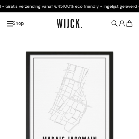
- Gratis verzending vanaf €45
100% eco friendly - Ingelijst geleverd - 
Shop
0