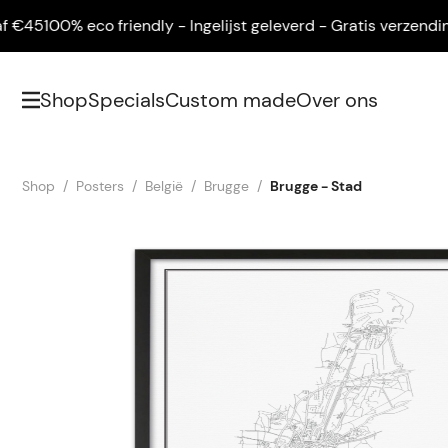
5
100% eco friendly - Ingelijst geleverd - Gratis verzending v
Shop
Specials
Custom made
Over ons
Shop
Posters
België
Brugge
Brugge - Stad