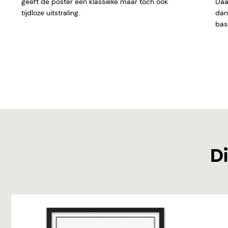
geeft de poster een klassieke maar toch ook
Daar
tijdloze uitstraling.
dan 
basi
Di