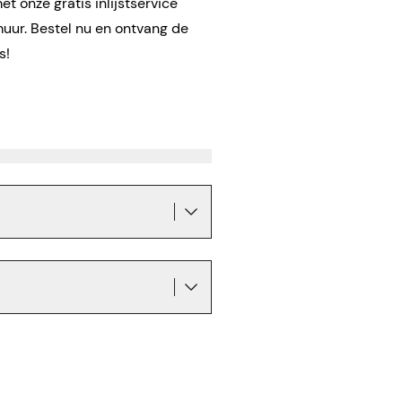
t onze gratis inlijstservice
muur. Bestel nu en ontvang de
is!