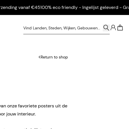
ding vanaf €45
100% eco friendly - Ingelijst geleverd - Gratis
0
Return to shop
van onze favoriete posters uit de
r jouw interieur.