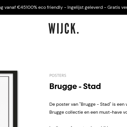
anaf €45
100% eco friendly - Ingelijst geleverd - Gratis verzen
POSTERS
Brugge - Stad
De poster van "Brugge - Stad" is een 
Brugge collectie en een must-have voo