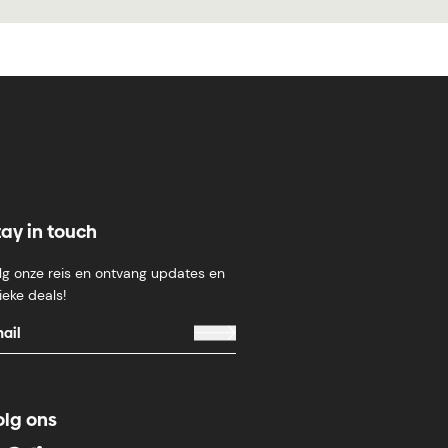
tay in touch
lg onze reis en ontvang updates en
ieke deals!
olg ons