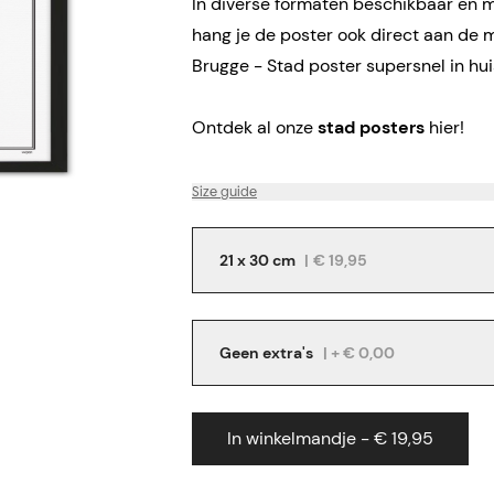
In diverse formaten beschikbaar en me
hang je de poster ook direct aan de 
Brugge - Stad poster supersnel in hu
Ontdek al onze
stad posters
hier!
Size guide
21 x 30 cm
|
€ 19,95
Geen extra's
| + € 0,00
In winkelmandje - € 19,95