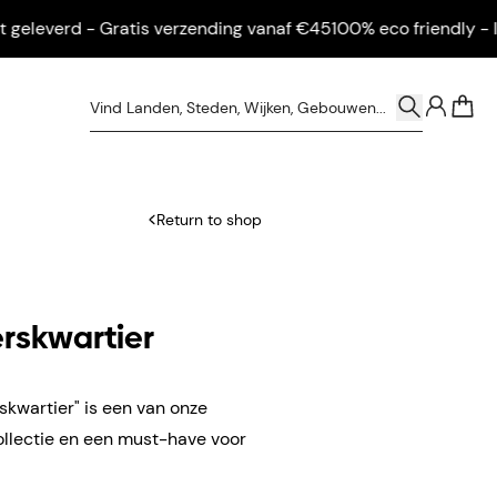
leverd - Gratis verzending vanaf €45
100% eco friendly - Ingeli
0
Return to shop
rskwartier
kwartier" is een van onze
ollectie en een must-have voor