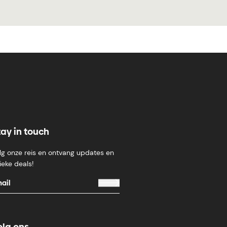
tay in touch
lg onze reis en ontvang updates en
ieke deals!
olg ons