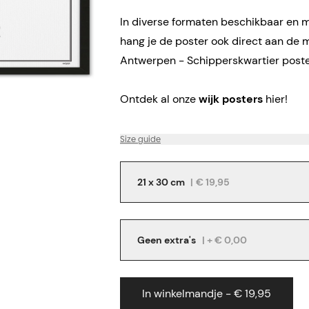
In diverse formaten beschikbaar en me
hang je de poster ook direct aan de 
Antwerpen - Schipperskwartier poster
Ontdek al onze
wijk posters
hier!
Size guide
21 x 30 cm
|
€ 19,95
Geen extra's
| + € 0,00
In winkelmandje - € 19,95