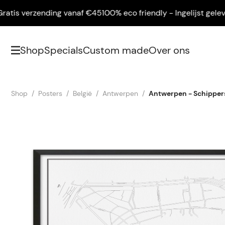
s verzending vanaf €45
100% eco friendly - Ingelijst geleverd 
Shop
Specials
Custom made
Over ons
Shop
Posters
België
Antwerpen
Antwerpen - Schipper