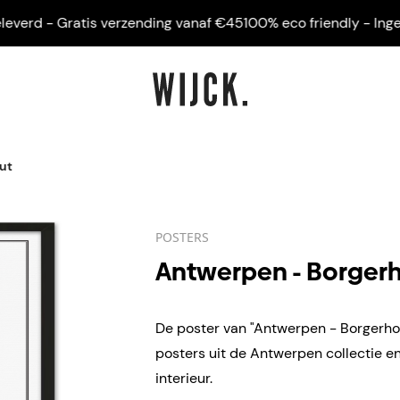
rd - Gratis verzending vanaf €45
100% eco friendly - Ingelijst
ut
POSTERS
Antwerpen - Borger
De poster van "Antwerpen - Borgerhou
posters uit de Antwerpen collectie 
interieur.