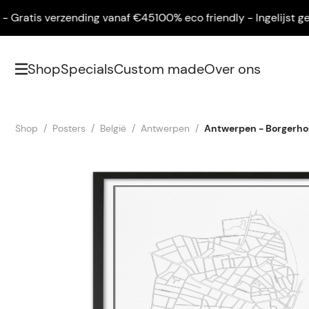
atis verzending vanaf €45
100% eco friendly - Ingelijst geleve
Shop
Specials
Custom made
Over ons
Shop
Posters
België
Antwerpen
Antwerpen - Borgerho