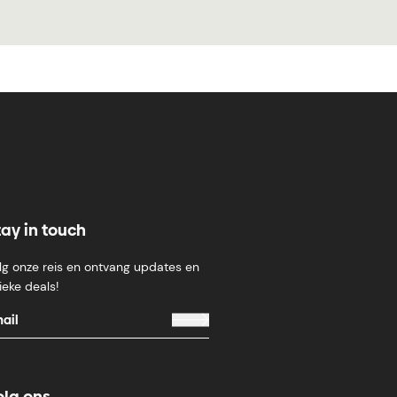
tay in touch
lg onze reis en ontvang updates en
ieke deals!
olg ons