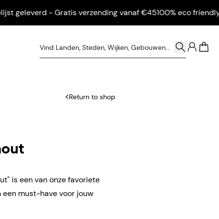
 geleverd - Gratis verzending vanaf €45
100% eco friendly - Ing
0
Return to shop
hout
t" is een van onze favoriete
en een must-have voor jouw