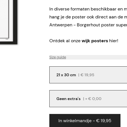
In diverse formaten beschikbaar en me
hang je de poster ook direct aan de 
Antwerpen - Borgerhout poster super
Ontdek al onze
wijk posters
hier!
Size guide
21 x 30 cm
|
€ 19,95
Geen extra's
| + € 0,00
In winkelmandje - € 19,95