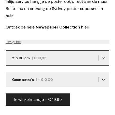
inlijstservice hang je de poster ook direct aan de muur.
Bestel nu en ontvang de Sydney poster supersnel in
huis!
Ontdek de hele
Newspaper Collection
hier!
Size guide
21 x 30 cm
|
€ 19,95
Geen extra's
| + € 0,00
In winkelmandje - € 19,95