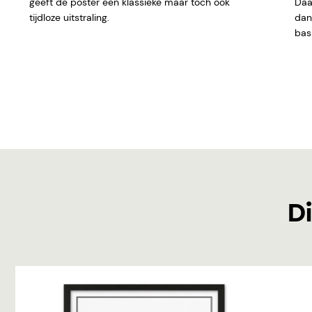
geeft de poster een klassieke maar toch ook
Daar
tijdloze uitstraling.
dan 
basi
Di