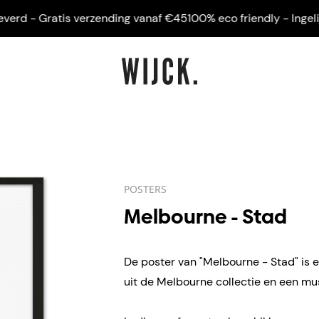
rd - Gratis verzending vanaf €45
100% eco friendly - Ingelijst
POSTERS
Melbourne - Stad
De poster van "Melbourne - Stad" is 
uit de Melbourne collectie en een mus