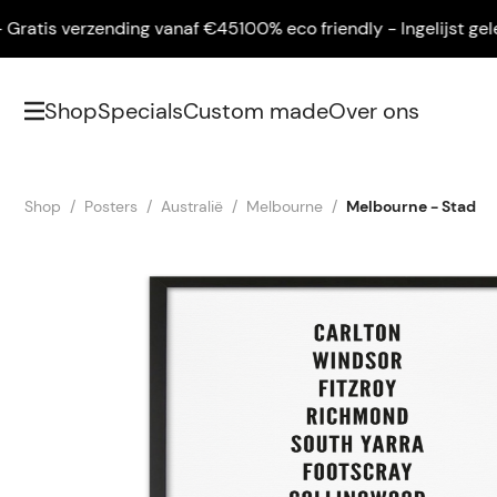
ratis verzending vanaf €45
100% eco friendly - Ingelijst geleve
Shop
Specials
Custom made
Over ons
Shop
Posters
Australië
Melbourne
Melbourne - Stad