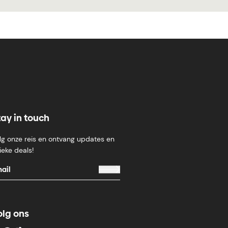
tay in touch
lg onze reis en ontvang updates en
ieke deals!
olg ons