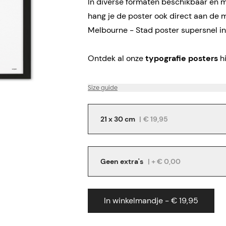
In diverse formaten beschikbaar en me
hang je de poster ook direct aan de 
Melbourne - Stad poster supersnel in
Ontdek al onze
typografie posters
hi
Size guide
21 x 30 cm
|
€ 19,95
Geen extra's
| + € 0,00
In winkelmandje - € 19,95