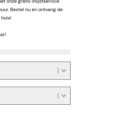
t onze gratis inlijstservice
muur. Bestel nu en ontvang de
 huis!
er!