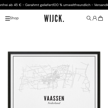
ei ab 45 € - Gerahmt geliefert
100 % umweltfreundlich - Versandkoste
Shop
0