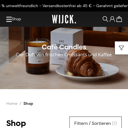
ich - Versandkostenfrei ab 45 € - Gerahmt geliefert
100 % umweltfre
Shop
0
Café Candles
Der Duft von frischen Croissants und Kaffee
Home
Shop
Shop
Filtern / Sortieren
(1)