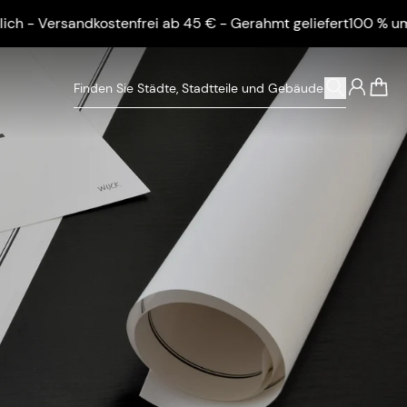
nfrei ab 45 € - Gerahmt geliefert
100 % umweltfreundlich - V
0