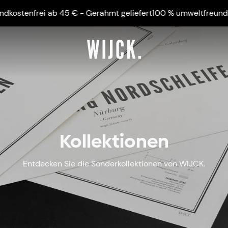
€ - Gerahmt geliefert
100 % umweltfreundlich - Versandkoste
Kollektionen
Entdecken Sie die Sonderkollektionen von WIJCK.