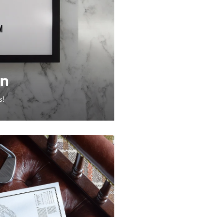
on
s!