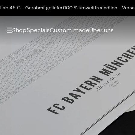
 geliefert
100 % umweltfreundlich - Versandkostenfrei ab 45 
Shop
Specials
Custom made
Über uns