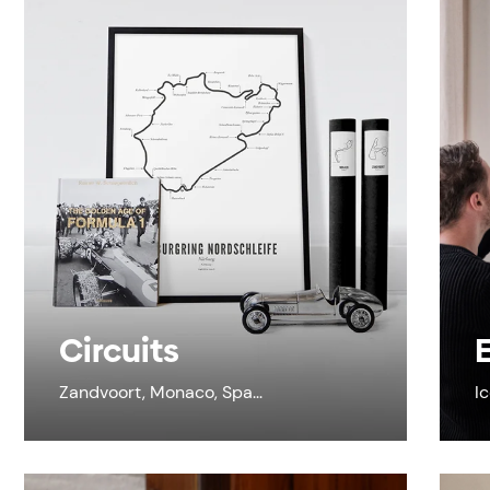
Circuits
Zandvoort, Monaco, Spa...
I