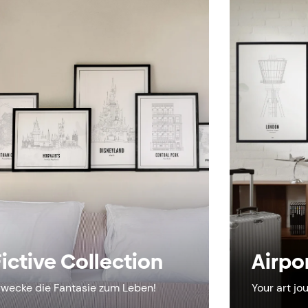
ictive Collection
Airpo
rwecke die Fantasie zum Leben!
Your art jo