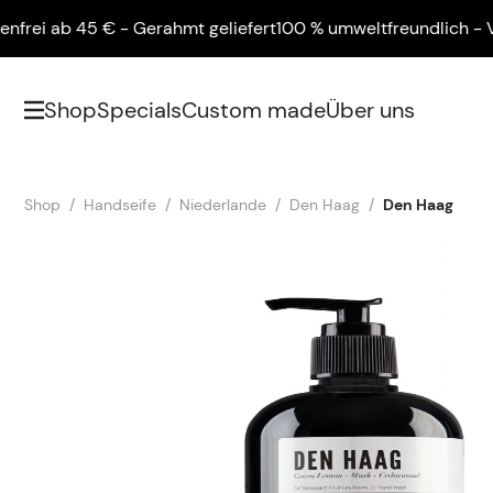
 ab 45 € - Gerahmt geliefert
100 % umweltfreundlich - Versan
Shop
Specials
Custom made
Über uns
Shop
Handseife
Niederlande
Den Haag
Den Haag