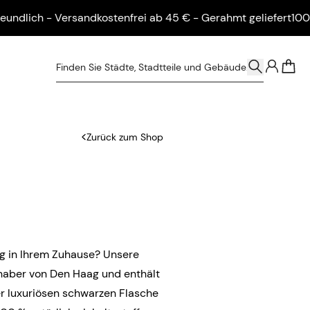
ch - Versandkostenfrei ab 45 € - Gerahmt geliefert
100 % umw
0
Zurück zum Shop
ag in Ihrem Zuhause? Unsere
bhaber von Den Haag und enthält
ner luxuriösen schwarzen Flasche