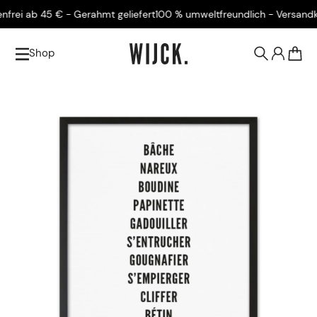
ei ab 45 € - Gerahmt geliefert
100 % umweltfreundlich - Versandkoste
Shop
0