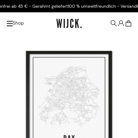
ei ab 45 € - Gerahmt geliefert
100 % umweltfreundlich - Versandkoste
Shop
0