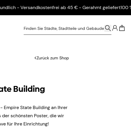
ch - Versandkostenfrei ab 45 € - Gerahmt geliefert
100 % umw
0
Zurück zum Shop
ate Building
 - Empire State Building an Ihrer
 der schönsten Poster, die wir
e für Ihre Einrichtung!