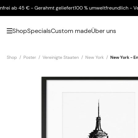
 ab 45 € - Gerahmt geliefert
100 % umweltfreundlich - Versan
Shop
Specials
Custom made
Über uns
Shop
Poster
Vereinigte Staaten
New York
New York - Em